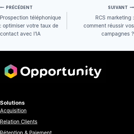
Navigation
PRÉCÉDENT
SUIVANT
Prospection téléphonique
RCS marketing :
de
: optimiser votre taux de
comment réussir vos
l’article
contact avec l’IA
campagnes ?
Solutions
Acquisition
Relation Clients
Rétention & Paiement